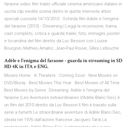
faraone video film trailer ufficiale cinema americano italiano in
uscita clip inedite scena dietro le quinte interviste attori
speciali curiosità 14/10/2010 · Scheda film Adele e l'enigma
del faraone (2010) - Streaming | Leggi la recensione, trama,
cast completo, critica e guarda trailer, foto, immagini, poster
e locandina del film diretto da Luc Besson con Louise
Bourgoin, Mathieu Amalric, Jean-Paul Rouve, Gilles Lellouche
Adèle e l'enigma del faraone - guarda in streaming in SD
HD 4K in ITA e ENG.
Movies Home · In Theaters · Coming Soon · New Movies on
DVD/Bluray · Best Movies This Year · Best Movies of All Time ·
Best Movies by Genre. Streaming Adèle e l'enigma del
faraone (Les Aventures extraordinaires d'Adèle Blanc-Sec) è
un film del 2010 diretto da Luc Besson.Il film è basato sulla
serie a fumetti Le straordinarie avventure di Adèle Blanc-Sec,
ideata nel 1976 dall'autore francese Jacques Tardi.La