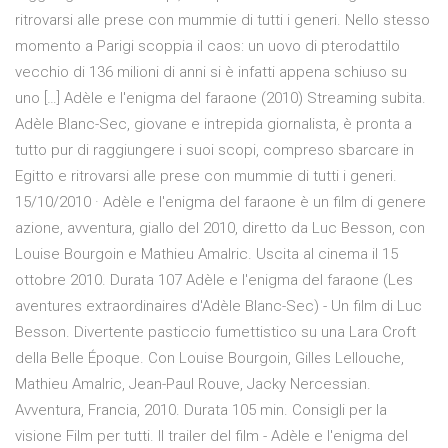
ritrovarsi alle prese con mummie di tutti i generi. Nello stesso
momento a Parigi scoppia il caos: un uovo di pterodattilo
vecchio di 136 milioni di anni si è infatti appena schiuso su
uno […] Adèle e l'enigma del faraone (2010) Streaming subita.
Adèle Blanc-Sec, giovane e intrepida giornalista, è pronta a
tutto pur di raggiungere i suoi scopi, compreso sbarcare in
Egitto e ritrovarsi alle prese con mummie di tutti i generi.
15/10/2010 · Adèle e l'enigma del faraone è un film di genere
azione, avventura, giallo del 2010, diretto da Luc Besson, con
Louise Bourgoin e Mathieu Amalric. Uscita al cinema il 15
ottobre 2010. Durata 107 Adèle e l'enigma del faraone (Les
aventures extraordinaires d'Adèle Blanc-Sec) - Un film di Luc
Besson. Divertente pasticcio fumettistico su una Lara Croft
della Belle Époque. Con Louise Bourgoin, Gilles Lellouche,
Mathieu Amalric, Jean-Paul Rouve, Jacky Nercessian.
Avventura, Francia, 2010. Durata 105 min. Consigli per la
visione Film per tutti. Il trailer del film - Adèle e l'enigma del