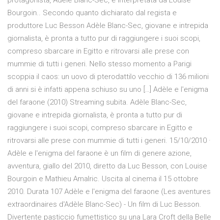
protagonista, Adèle Blanc-Sec, è interpretata da Louise
Bourgoin.. Secondo quanto dichiarato dal regista e
produttore Luc Besson Adèle Blanc-Sec, giovane e intrepida
giornalista, è pronta a tutto pur di raggiungere i suoi scopi,
compreso sbarcare in Egitto e ritrovarsi alle prese con
mummie di tutti i generi. Nello stesso momento a Parigi
scoppia il caos: un uovo di pterodattilo vecchio di 136 milioni
di anni si è infatti appena schiuso su uno […] Adèle e l'enigma
del faraone (2010) Streaming subita. Adèle Blanc-Sec,
giovane e intrepida giornalista, è pronta a tutto pur di
raggiungere i suoi scopi, compreso sbarcare in Egitto e
ritrovarsi alle prese con mummie di tutti i generi. 15/10/2010 ·
Adèle e l'enigma del faraone è un film di genere azione,
avventura, giallo del 2010, diretto da Luc Besson, con Louise
Bourgoin e Mathieu Amalric. Uscita al cinema il 15 ottobre
2010. Durata 107 Adèle e l'enigma del faraone (Les aventures
extraordinaires d'Adèle Blanc-Sec) - Un film di Luc Besson.
Divertente pasticcio fumettistico su una Lara Croft della Belle