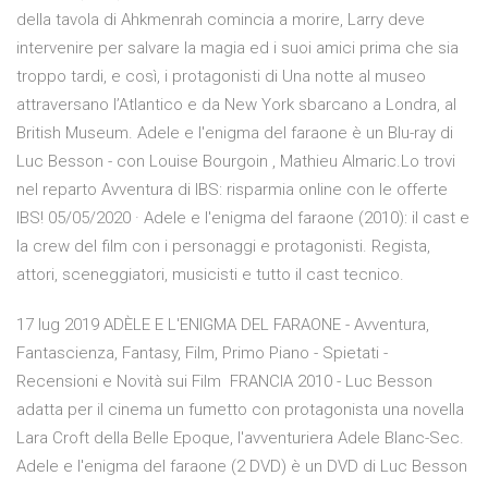
della tavola di Ahkmenrah comincia a morire, Larry deve
intervenire per salvare la magia ed i suoi amici prima che sia
troppo tardi, e così, i protagonisti di Una notte al museo
attraversano l’Atlantico e da New York sbarcano a Londra, al
British Museum. Adele e l'enigma del faraone è un Blu-ray di
Luc Besson - con Louise Bourgoin , Mathieu Almaric.Lo trovi
nel reparto Avventura di IBS: risparmia online con le offerte
IBS! 05/05/2020 · Adele e l'enigma del faraone (2010): il cast e
la crew del film con i personaggi e protagonisti. Regista,
attori, sceneggiatori, musicisti e tutto il cast tecnico.
17 lug 2019 ADÈLE E L'ENIGMA DEL FARAONE - Avventura,
Fantascienza, Fantasy, Film, Primo Piano - Spietati -
Recensioni e Novità sui Film FRANCIA 2010 - Luc Besson
adatta per il cinema un fumetto con protagonista una novella
Lara Croft della Belle Epoque, l'avventuriera Adele Blanc-Sec.
Adele e l'enigma del faraone (2 DVD) è un DVD di Luc Besson