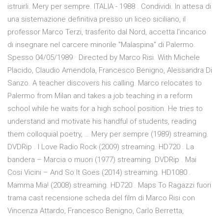
istruirli. Mery per sempre. ITALIA - 1988 . Condividi. In attesa di
una sistemazione definitiva presso un liceo siciliano, il
professor Marco Terzi, trasferito dal Nord, accetta l'incarico
di insegnare nel carcere minorile "Malaspina" di Palermo.
Spesso 04/05/1989 · Directed by Marco Risi. With Michele
Placido, Claudio Amendola, Francesco Benigno, Alessandra Di
Sanzo. A teacher discovers his calling. Marco relocates to
Palermo from Milan and takes a job teaching in a reform
school while he waits for a high school position. He tries to
understand and motivate his handful of students, reading
them colloquial poetry, … Mery per sempre (1989) streaming.
DVDRip . I Love Radio Rock (2009) streaming. HD720 . La
bandera – Marcia o muori (1977) streaming. DVDRip . Mai
Cosi Vicini – And So It Goes (2014) streaming. HD1080 .
Mamma Mia! (2008) streaming. HD720 . Maps To Ragazzi fuori
trama cast recensione scheda del film di Marco Risi con
Vincenza Attardo, Francesco Benigno, Carlo Berretta,