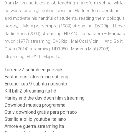
from Milan and takes a job teaching in a reform school while
he waits for a high school position. He tries to understand
and motivate his handful of students, reading them colloquial
poetry, … Mery per sempre (1989) streaming. DVDRip . I Love
Radio Rock (2009) streaming. HD720 . La bandera – Marcia o
muori (1977) streaming. DVDRip . Mai Cosi Vicini – And So It
Goes (2014) streaming. HD1080 . Mamma Mia! (2008)
streaming. HD720 . Maps To
Torrentz2 search engine apk
East is east streaming sub eng
Erkenci kus 9 sub ita riassunto
Kill bill 2 streaming ita hd
Harley and the davidson film streaming
Download musica programma
Gta v download gratis para pc fraco
Stanlio e ollio youtube italiano
Amore e guerra streaming ita