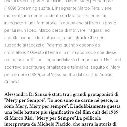
che si liberi un posto per lui in un liceo. Mery per sempre
(1989) Streaming subita. L'insegnante Marco Terzi viene
momentaneamente trasferito da Milano a Palermo, ad
insegnare in un riformatorio, in attesa che si liberi un posto
per lui in un liceo. Marco cerca di motivare i ragazzi, ed
ascolta anche le loro storie oltre ad istruirli. Che cosa
succede ai ragazzi di Palermo quando escono dal
riformatorio? Questo il tema di un film scomodo che divise i
critici, indispettì i politici, scandalizzò i benpensanti. Un film di
scorrevole scrittura giornalistica e televisiva, seguito di Mery
per sempre (1989), anch'esso scritto dal siciliano Aurelio
Grimaldi.
Alessandra Di Sanzo è stata tra i grandi protagonisti di
“Mery per Sempre”. “Io non sono né carne né pesce, io
sono Mery, Mery per sempre”. È indubbiamente questa
una belle battute più significative del film cult del 1989
di Marco Risi, “Mery per Sempre”.La pellicola
interpretata da Michele Placido, che narra la storia di