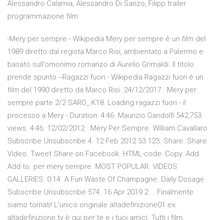
Alessandro Calamia, Alessandro Di Sanzo, Filipp trailer
programmazione film
-Mery per sempre - Wikipedia.Mery per sempre è un film del
1989 diretto dal regista Marco Risi, ambientato a Palermo e
basato sull'omonimo romanzo di Aurelio Grimaldi. Il titolo
prende spunto --Ragazzi fuori - Wikipedia.Ragazzi fuori è un
film del 1990 diretto da Marco Risi. 24/12/2017 · Mery per
sempre parte 2/2 SARO_ K18. Loading ragazzi fuori - il
processo a Mery - Duration: 4:46. Maurizio Gandolfi 542,753
views. 4:46. 12/02/2012 · Mery Per Sempre. William Cavallaro
Subscribe Unsubscribe 4. 12 Feb 2012 53 123. Share. Share
Video. Tweet Share on Facebook. HTML-code: Copy. Add.
Add to. per mery sempre. MOST POPULAR. VIDEOS
GALLERIES. 0:14. A Fun Waste Of Champagne. Daily Dosage
Subscribe Unsubscribe 574. 16 Apr 2019 2 … Finalmente
siamo tornati! L'unico originale altadefinizione01 ex.
altadefinizione.tv è qui per te e i tuoi amici. Tutti i film