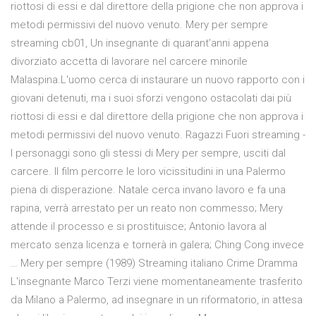
riottosi di essi e dal direttore della prigione che non approva i
metodi permissivi del nuovo venuto. Mery per sempre
streaming cb01, Un insegnante di quarant'anni appena
divorziato accetta di lavorare nel carcere minorile
Malaspina.L'uomo cerca di instaurare un nuovo rapporto con i
giovani detenuti, ma i suoi sforzi vengono ostacolati dai più
riottosi di essi e dal direttore della prigione che non approva i
metodi permissivi del nuovo venuto. Ragazzi Fuori streaming -
I personaggi sono gli stessi di Mery per sempre, usciti dal
carcere. Il film percorre le loro vicissitudini in una Palermo
piena di disperazione. Natale cerca invano lavoro e fa una
rapina, verrà arrestato per un reato non commesso; Mery
attende il processo e si prostituisce; Antonio lavora al
mercato senza licenza e tornerà in galera; Ching Cong invece
… Mery per sempre (1989) Streaming italiano Crime Dramma
L'insegnante Marco Terzi viene momentaneamente trasferito
da Milano a Palermo, ad insegnare in un riformatorio, in attesa