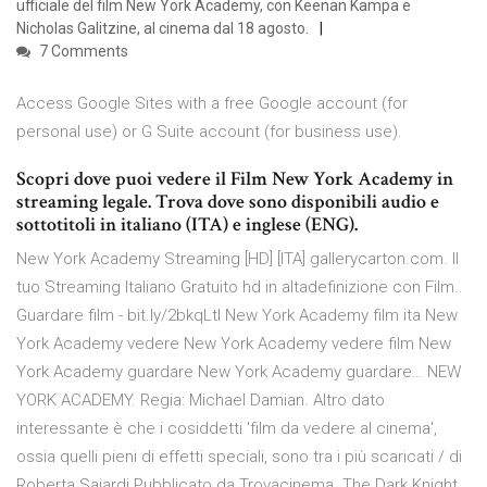
ufficiale del film New York Academy, con Keenan Kampa e
Nicholas Galitzine, al cinema dal 18 agosto.
7 Comments
Access Google Sites with a free Google account (for
personal use) or G Suite account (for business use).
Scopri dove puoi vedere il Film New York Academy in
streaming legale. Trova dove sono disponibili audio e
sottotitoli in italiano (ITA) e inglese (ENG).
New York Academy Streaming [HD] [ITA] gallerycarton.com. Il
tuo Streaming Italiano Gratuito hd in altadefinizione con Film..
Guardare film - bit.ly/2bkqLtl New York Academy film ita New
York Academy vedere New York Academy vedere film New
York Academy guardare New York Academy guardare… NEW
YORK ACADEMY. Regia: Michael Damian. Altro dato
interessante è che i cosiddetti 'film da vedere al cinema',
ossia quelli pieni di effetti speciali, sono tra i più scaricati / di
Roberta Saiardi Pubblicato da Trovacinema. The Dark Knight