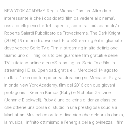
NEW YORK ACADEMY. Regia: Michael Damian. Altro dato
interessante è che i cosiddetti 'film da vedere al cinema',
ossia quelli pieni di effetti speciali, sono tra i più scaricati / di
Roberta Saiardi Pubblicato da Trovacinema. The Dark Knight
(2008) 19 milioni di download. PirateStreaming è il miglior sito
dove vedere Serie Tv e Film in streaming in alta definizione!
Siamo uno di il miglior sito per guardare film gratuiti e serie
TV in italiano online a euroStreaming.us. Serie Tv e Film in
streaming HD su Openload, gratis e … Mercoledì 14 agosto,
su Italia 1 e in contemporanea streaming su Mediaset Play, va
in onda New York Academy, film del 2016 con due giovani
protagonisti: Keenan Kampa (Ruby) e Nicholas Galitzine
(Johnnie Blackwell). Ruby è una ballerina di danza classica
che ottiene una borsa di studio in una prestigiosa scuola a
Manhattan. Musical colorato e dinamico che celebra la danza,
la musica, l'infinito ottimismo e l’energia della giovinezza; i film