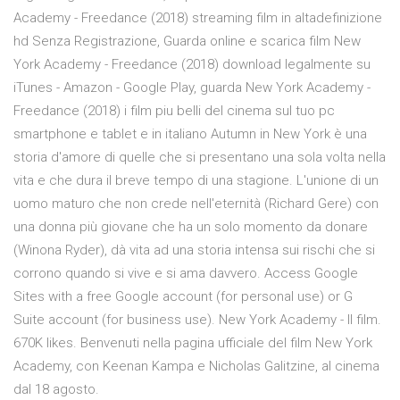
Academy - Freedance (2018) streaming film in altadefinizione
hd Senza Registrazione, Guarda online e scarica film New
York Academy - Freedance (2018) download legalmente su
iTunes - Amazon - Google Play, guarda New York Academy -
Freedance (2018) i film piu belli del cinema sul tuo pc
smartphone e tablet e in italiano Autumn in New York è una
storia d'amore di quelle che si presentano una sola volta nella
vita e che dura il breve tempo di una stagione. L'unione di un
uomo maturo che non crede nell'eternità (Richard Gere) con
una donna più giovane che ha un solo momento da donare
(Winona Ryder), dà vita ad una storia intensa sui rischi che si
corrono quando si vive e si ama davvero. Access Google
Sites with a free Google account (for personal use) or G
Suite account (for business use). New York Academy - Il film.
670K likes. Benvenuti nella pagina ufficiale del film New York
Academy, con Keenan Kampa e Nicholas Galitzine, al cinema
dal 18 agosto.